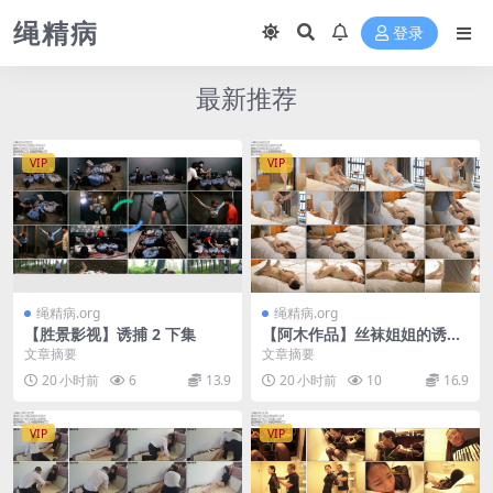
绳精病
登录
最新推荐
VIP
VIP
绳精病.org
绳精病.org
【胜景影视】诱捕 2 下集
【阿木作品】丝袜姐姐的诱惑
十字紧缚 分腿蟹缚 少不了的
文章摘要
文章摘要
口球伺候！
20 小时前
6
13.9
20 小时前
10
16.9
VIP
VIP