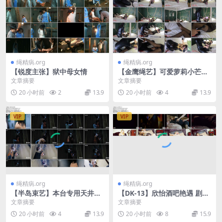
绳精病.org
绳精病.org
【锐度主张】狱中母女情
【金鹰绳艺】可爱萝莉小芒
果！大字型吊起！挣扎痛苦呻
文章摘要
文章摘要
吟不断
20 小时前
2
13.9
20 小时前
4
13.9
VIP
VIP
绳精病.org
绳精病.org
【半岛束艺】本台专用天井应
【DK-13】欣怡酒吧艳遇 剧情
用升级
片 最爱醉酒的女孩了,半醉半
文章摘要
文章摘要
醒,才能让我的心理罪发挥极
20 小时前
4
13.9
20 小时前
8
15.9
致！