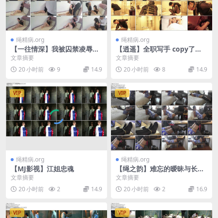
绳精病.org
绳精病.org
【一往情深】我被囚禁凌辱的
【逍遥】全职写手 copy了一
那几天 下
个电影的剧情！ 11.20 度杨
文章摘要
文章摘要
20 小时前
9
14.9
20 小时前
8
14.9
VIP
VIP
绳精病.org
绳精病.org
【MJ影视】江姐忠魂
【绳之韵】难忘的暧昧与长腿
小妹！雯雯作品：惊艳黑丝大
文章摘要
文章摘要
长腿、细高、青花小旗袍，股
20 小时前
2
14.9
20 小时前
2
16.9
神…
VIP
VIP