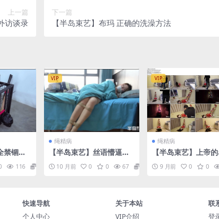
上一篇
下一篇
外访谈录
【半岛束艺】布玛 正确的洗澡方法
VIP
VIP
绳精病
绳精病
全禁锢三7
【半岛束艺】丝语懵逼醒
【半岛束艺】上帝的
固定姿势
来，简单粗暴一路艰辛终
圣诞腿
0
116
11.9
10 月前
0
0
67
11.9
9 月前
0
0
定+贞操
到电梯
快速导航
关于本站
联
个人中心
VIP介绍
登