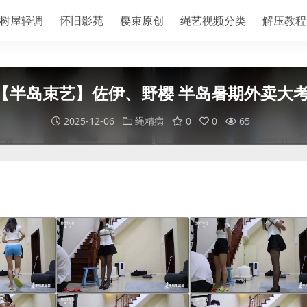
树屋轻调
怀旧影苑
樱束原创
绳艺视频分类
解压教程
【半岛束艺】佐伊、野樱 半岛暑期外卖大
2025-12-06
绳精病
0
0
65