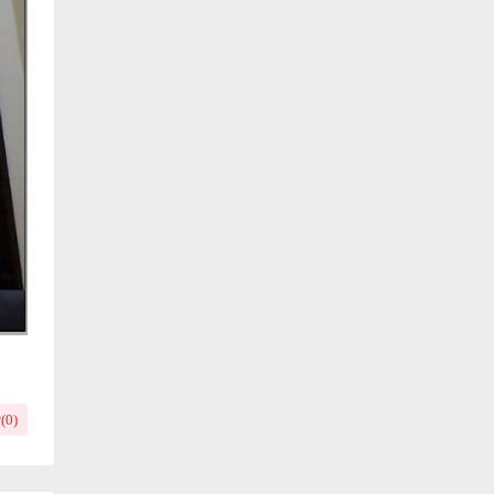
(
0
)