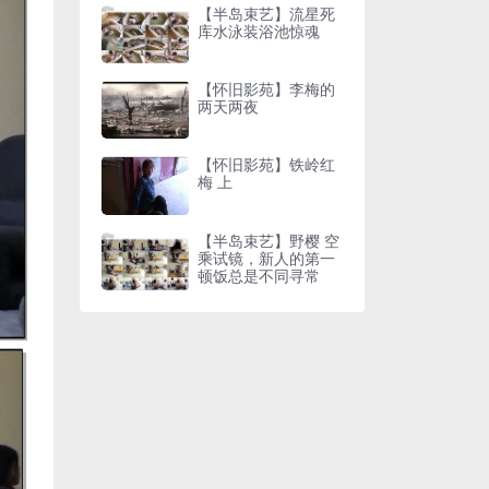
【半岛束艺】流星死
库水泳装浴池惊魂
【怀旧影苑】李梅的
两天两夜
【怀旧影苑】铁岭红
梅 上
【半岛束艺】野樱 空
乘试镜，新人的第一
顿饭总是不同寻常