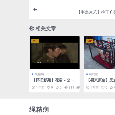
【半岛束艺】拉丁户
相关文章
VIP
VIP
绳精病
绳精病
【怀旧影苑】花语 – 公主
【樱束原创】完
蓉儿
全局禁锢，铁笼
1 年前
0
0
314
11.9
1 年前
0
虐足+夹+扎带固
裤内置+定时锁..
绳精病