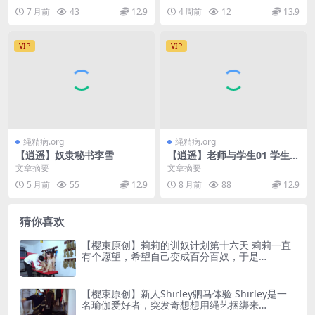
解，反铐脚镣，五花大绑，驷
7 月前
43
12.9
4 周前
12
13.9
马挣…
VIP
VIP
绳精病.org
绳精病.org
【逍遥】奴隶秘书李雪
【逍遥】老师与学生01 学生冒
犯老师，老师绑架学生调教
文章摘要
文章摘要
5 月前
55
12.9
8 月前
88
12.9
猜你喜欢
【樱束原创】莉莉的训奴计划第十六天 莉莉一直
有个愿望，希望自己变成百分百奴，于是…
【樱束原创】新人Shirley驷马体验 Shirley是一
名瑜伽爱好者，突发奇想想用绳艺捆绑来…