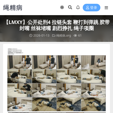
绳精病
登录
【LMXY】公开处刑4 拉链头套 鞭打到弹跳 胶带
封嘴 丝袜堵嘴 剧烈挣扎 绳子项圈
2026-01-13
绳精病.org
61