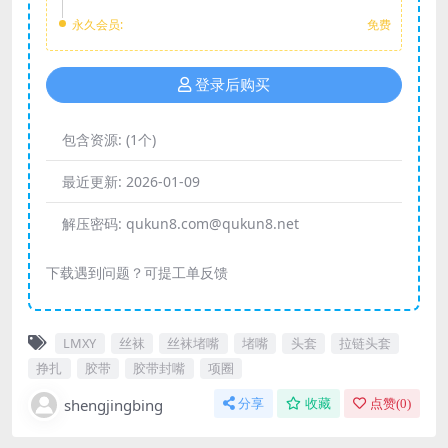
永久会员:
免费
登录后购买
包含资源:
(1个)
最近更新:
2026-01-09
解压密码:
qukun8.com@qukun8.net
下载遇到问题？可提工单反馈
LMXY
丝袜
丝袜堵嘴
堵嘴
头套
拉链头套
挣扎
胶带
胶带封嘴
项圈
shengjingbing
分享
收藏
点赞(
0
)