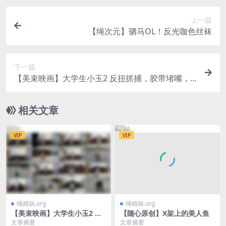
上一篇
【绳次元】驷马OL！反光咖色丝袜
下一篇
【美束映画】大学生小玉2 反扭抓捕，胶带堵嘴，
扎带押解，反铐脚镣，五花大绑，驷马挣…
相关文章
VIP
VIP
绳精病.org
绳精病.org
【美束映画】大学生小玉2 反
【随心原创】X架上的美人鱼
扭抓捕，胶带堵嘴，扎带押
文章摘要
文章摘要