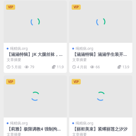
VIP
VIP
绳精病.org
绳精病.org
【涵涵特辑】JK 大腿丝袜，龟
【涵涵特辑】涵涵学生装开档
甲缚+股绳+快乐棒+欧式直臂
黑丝木板固定 GC 震动
文章摘要
文章摘要
5 月前
79
11.9
4 月前
66
13.9
VIP
VIP
绳精病.org
绳精病.org
【莉雅】极限调教4 强制拘
【丽柜美束】紧缚丽莲之汐汐
束、调教、口球、刺轮、电击
文章摘要
文章摘要