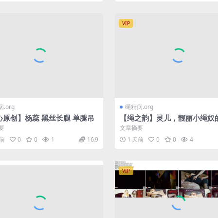
VIP
.org
绳精病.org
心原创】杨蕊 黑丝长腿 单腿吊
【绳之韵】灵儿，靓丽小绳奴
之约下集镣铐驷马、绑脚丫、
要
文章摘要
置，绳奴训练进行中
天前
0
0
1
16.9
1 天前
0
0
4
VIP