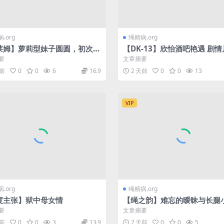
.org
绳精病.org
莱姆】萝莉型妹子圆圆，初次尝
【DK-13】欣怡酒吧艳遇 剧情
臂折腿，看起来挣扎得还挺开心
爱醉酒的女孩了,半醉半醒,才
要
文章摘要
的心理罪发挥极致！
天前
0
0
6
16.9
2 天前
0
0
13
VIP
.org
绳精病.org
度主张】狱中母女情
【绳之韵】难忘的暧昧与长腿
雯雯作品：惊艳黑丝大长腿、
要
文章摘要
青花小旗袍，股神…
天前
0
0
3
13.9
2 天前
0
0
5