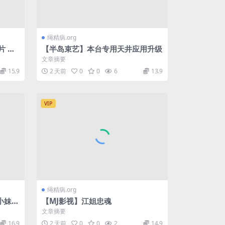
绳精病.org
片 最
【半岛束艺】本台专用天井应用升级
能让我
文章摘要
15.9
2 天前
0
0
6
13.9
VIP
绳精病.org
小妹！
【MJ影视】江姐忠魂
细高、
文章摘要
16.9
2 天前
0
0
2
14.9