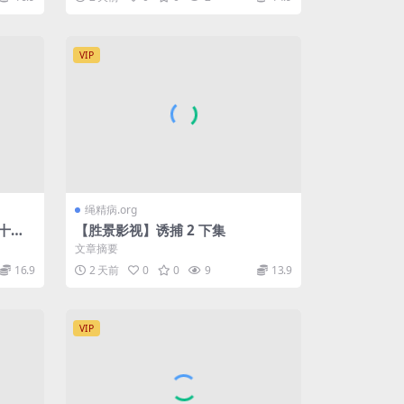
VIP
绳精病.org
十字
【胜景影视】诱捕 2 下集
伺候！
文章摘要
16.9
2 天前
0
0
9
13.9
VIP