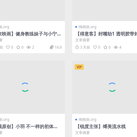
.org
绳精病.org
束映画】健身教练妹子与小宁
【得意客】封嘴劫1 透明胶带
，押解，下跪，五花大绑枪毙
后，和闺密视频，和男友见面
要
文章摘要
能发现被劫持封嘴
天前
0
0
2
16.9
3 天前
0
0
4
VIP
.org
绳精病.org
强原创】小羽 不一样的初体验
【锐度主张】缚美流水线
玩开了竟然自己暗爽
要
文章摘要