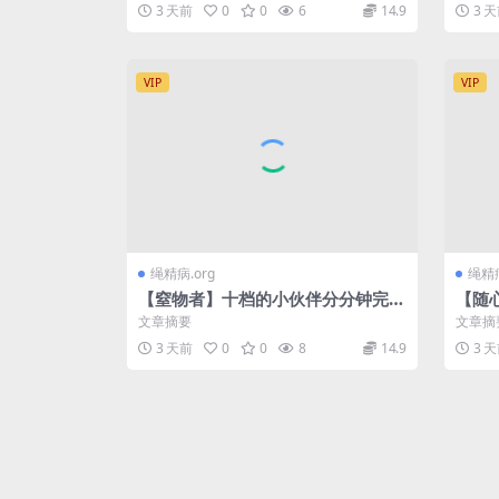
程吃力蠕动 超稀有…
3 天前
0
0
6
14.9
3 
VIP
VIP
绳精病.org
绳精病
【窒物者】十档的小伙伴分分钟完虐
【随
小G 超强的羞chi感，让小G耳朵红
明肉
文章摘要
文章摘
到根部。折腿缚+团…
3 天前
0
0
8
14.9
3 