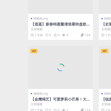
绳精病.org
绳精病
【逍遥】新春特惠董倩迷晕转盘欧式
【史
跪缚
试直
文章摘要
文章摘
1 天前
0
0
9
13.9
1 
VIP
VIP
绳精病.org
绳精病
【金鹰绳艺】可爱萝莉小芒果！大字
【锐
型吊起！挣扎痛苦呻吟不断
文章摘要
文章摘
2 天前
0
0
7
13.9
2 