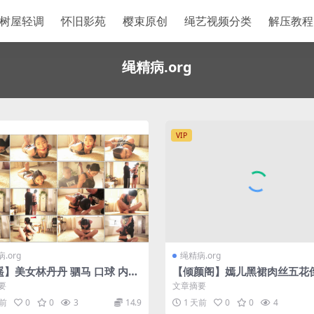
树屋轻调
怀旧影苑
樱束原创
绳艺视频分类
解压教程
绳精病.org
VIP
.org
绳精病.org
遥】美女林丹丹 驷马 口球 内衣
【倾颜阁】嫣儿黑裙肉丝五花
 五花内衣 海老缚 紧紧的束缚美
要
文章摘要
声的呻吟.M
天前
0
0
3
14.9
1 天前
0
0
4