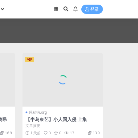
登录
VIP
绳精病.org
倒吊
【半岛束艺】小人国入侵 上集
文章摘要
16.9
1 天前
0
0
13
13.9