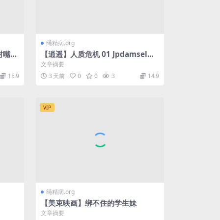
绳精病.org
封嘴之
【逍遥】人质危机 01 Jpdamsel风
，都没
格-人质hostage 白领美人炸弹危机
文章摘要
密集龟缚甲
15.9
3 天前
0
0
3
14.9
VIP
绳精病.org
【美束映画】绑不住的学生妹
文章摘要