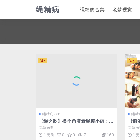
绳精病
绳精病合集
老梦视觉
VIP
VIP
绳精病.org
绳精病
【绳之韵】换个角度看绳模小雨：分
【逍
腿固定、长靴、网袜美腿玉足扭动，
紧缚
文章摘要
文章摘
亵玩、电击…
女大
1 天前
0
0
7
16.9
1 