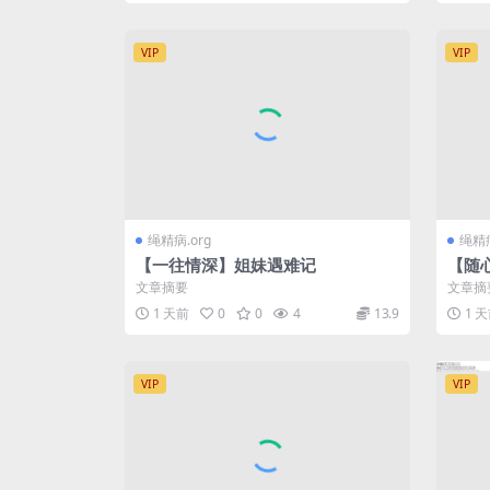
VIP
VIP
绳精病.org
绳精病
【一往情深】姐妹遇难记
【随
文章摘要
文章摘
1 天前
0
0
4
13.9
1 
VIP
VIP