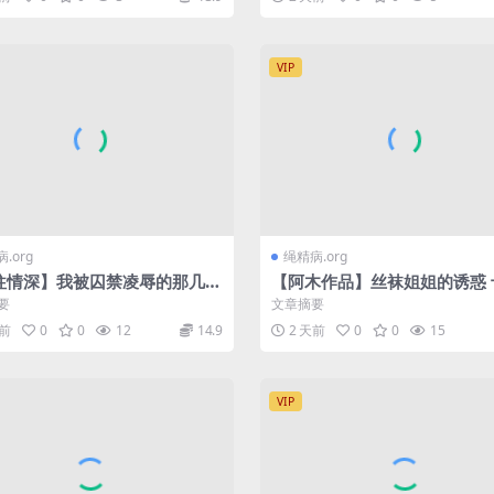
VIP
.org
绳精病.org
往情深】我被囚禁凌辱的那几天
【阿木作品】丝袜姐姐的诱惑 
紧缚 分腿蟹缚 少不了的口球
要
文章摘要
天前
0
0
12
14.9
2 天前
0
0
15
VIP