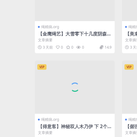
绳精病.org
绳精病
【金鹰绳艺】大雪零下十几度阴森恐
【美
怖废弃楼跳D皮鞭冻刺骨打野战
反铐
文章摘要
文章摘
3 天前
0
0
0
14.9
3 
VIP
VIP
绳精病.org
绳精病
【得意客】神秘双人木乃伊 下 2个
【倔
美女被完美木乃伊全包 卖力挣扎全
后面
文章摘要
文章摘