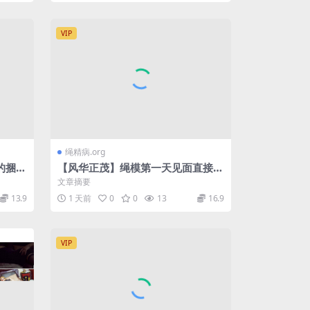
VIP
绳精病.org
的捆绑
【风华正茂】绳模第一天见面直接变
驷马放
M 剧情发展太快 开心啊
文章摘要
13.9
1 天前
0
0
13
16.9
VIP