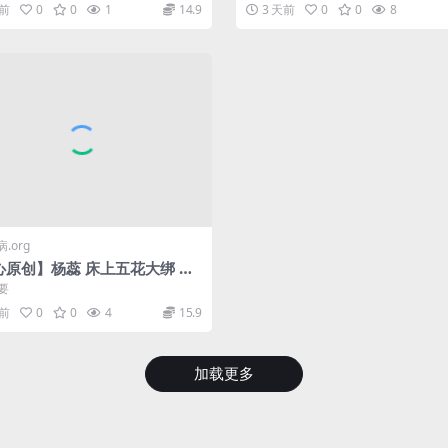
天前
0
0
1
14.9
3 天前
0
0
8
.org
心原创】杨蕊 床上五花大绑 透
丝长腿
要
天前
0
0
4
15.9
加载更多