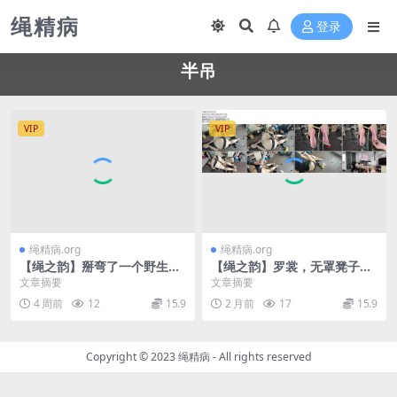
绳精病
登录
半吊
VIP
VIP
绳精病.org
绳精病.org
【绳之韵】掰弯了一个野生小
【绳之韵】罗裳，无罩凳子叠
S，长腿女孩唐婉：白袜牛仔
缚，针刺虐足、股绳半吊固
文章摘要
文章摘要
长腿小蛮腰，极限半吊驷马
定，注射器重口虐足、崩溃，
4 周前
12
15.9
2 月前
17
15.9
痛苦…
Copyright © 2023
绳精病
- All rights reserved