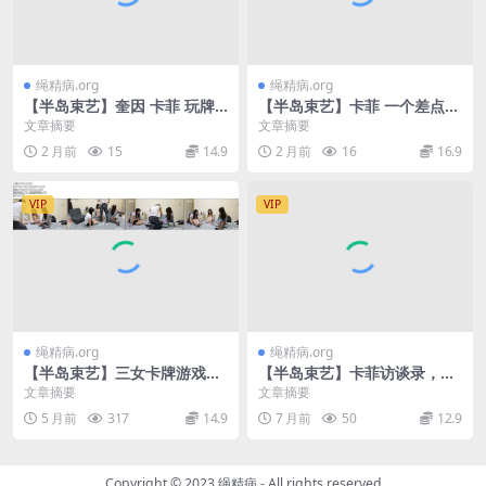
绳精病.org
绳精病.org
【半岛束艺】奎因 卡菲 玩牌
【半岛束艺】卡菲 一个差点把
一次干掉俩
海语掰弯的女人
文章摘要
文章摘要
2 月前
15
14.9
2 月前
16
16.9
VIP
VIP
绳精病.org
绳精病.org
【半岛束艺】三女卡牌游戏，
【半岛束艺】卡菲访谈录，信
还能召唤神兽 卡菲 白鲸 海语
息量具大
文章摘要
文章摘要
5 月前
317
14.9
7 月前
50
12.9
Copyright © 2023
绳精病
- All rights reserved