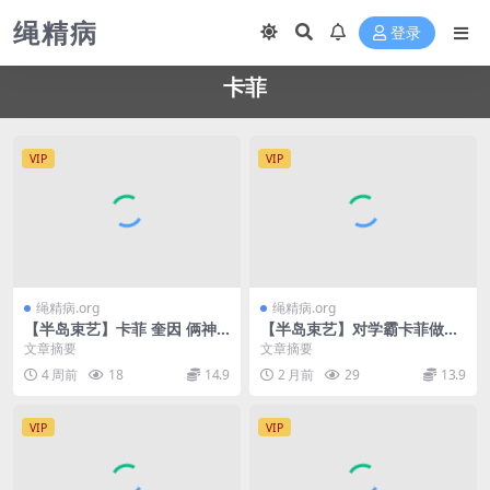
绳精病
登录
卡菲
VIP
VIP
绳精病.org
绳精病.org
【半岛束艺】卡菲 奎因 俩神
【半岛束艺】对学霸卡菲做知
兽干废一个笼子
识测验是错误的
文章摘要
文章摘要
4 周前
18
14.9
2 月前
29
13.9
VIP
VIP