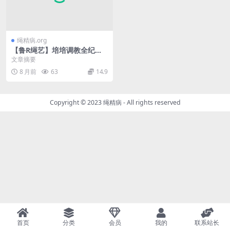
绳精病.org
【鲁R绳艺】培培调教全纪实
初步女犬成功
文章摘要
8 月前
63
14.9
Copyright © 2023
绳精病
- All rights reserved
首页
分类
会员
我的
联系站长