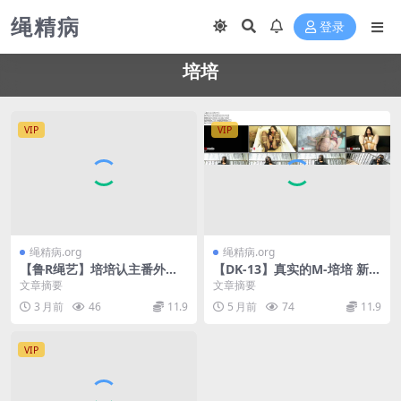
绳精病
登录
培培
VIP
VIP
绳精病.org
绳精病.org
【鲁R绳艺】培培认主番外篇
【DK-13】真实的M-培培 新人
绑在车内 打开车窗前往乡村集
乳胶衣登场！新人真实的表
文章摘要
文章摘要
市 挑战自我
现！和棒棒！原声实录
3 月前
46
11.9
5 月前
74
11.9
VIP