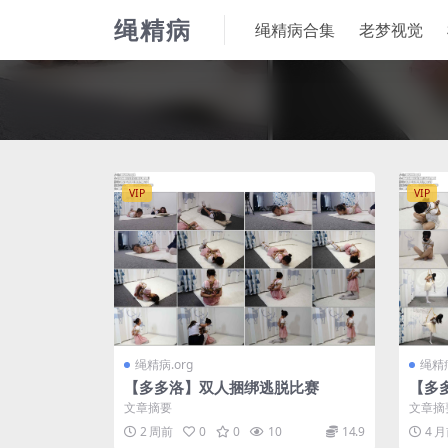
绳精病
绳精病合集
老梦视觉
VIP
VIP
绳精病.org
绳精病
【多多洛】双人捆绑逃脱比赛
【多
小欣
文章摘要
文章摘
2 周前
0
0
10
14.9
4 