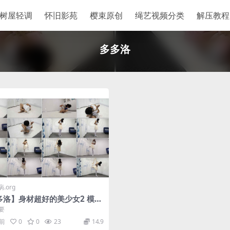
树屋轻调
怀旧影苑
樱束原创
绳艺视频分类
解压教程
多多洛
.org
多洛】身材超好的美少女2 模特
要
月前
0
0
23
14.9