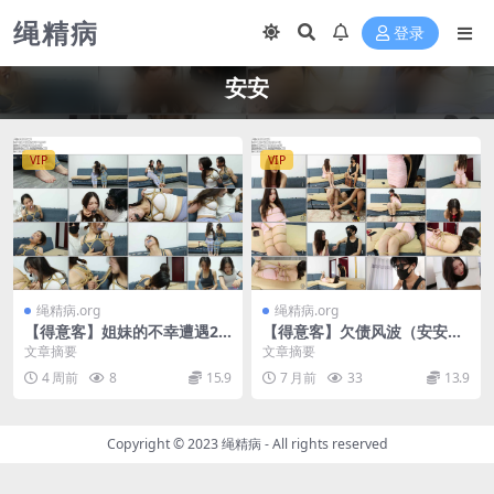
绳精病
登录
安安
VIP
VIP
绳精病.org
绳精病.org
【得意客】姐妹的不幸遭遇2
【得意客】欠债风波（安安密
下 新模安安，一含主演
室喂食）
文章摘要
文章摘要
4 周前
8
15.9
7 月前
33
13.9
Copyright © 2023
绳精病
- All rights reserved