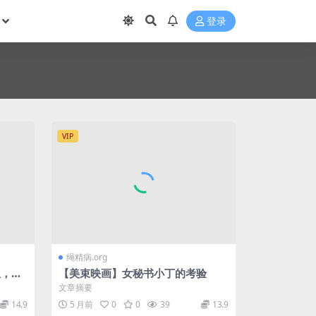
登录
VIP
绳精病.org
星，小
【美束映画】女秘书小丁的考验
文章摘要
14.9
5 月前
0
0
39
13.9