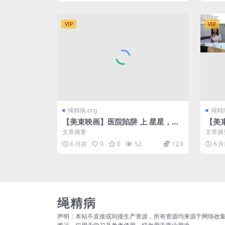
VIP
VIP
绳精病.org
绳精病
【美束映画】医院陷阱 上 星星，小
【美
丁主演
文章摘要
文章摘
6 月前
0
0
52
12.9
6 
绳精病
声明：本站不直接或间接生产资源，所有资源均来源于网络收