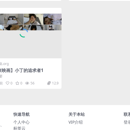
.org
束映画】小丁的追求者1
要
月前
0
0
56
12.9
快速导航
关于本站
联
个人中心
VIP介绍
登
集、
标签云