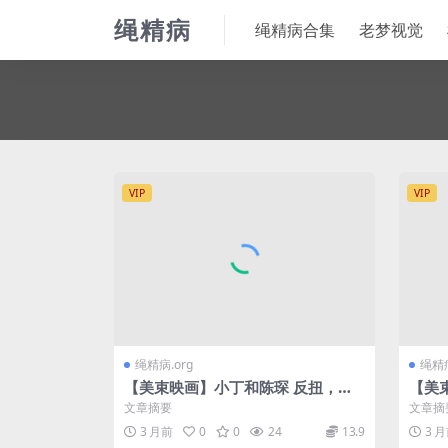
绳精病
绳精病合集
老梦视觉
VIP
VIP
绳精病.org
绳精病
【美束映画】小丁和陈琛 反扭，反
【美
铐，扎带，押解，五花大绑
裙学
文章摘要
文章摘
3 月前
0
0
24
13.9
3 