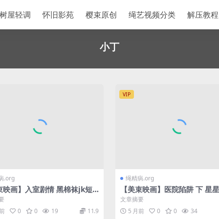
树屋轻调
怀旧影苑
樱束原创
绳艺视频分类
解压教程
小丁
VIP
.org
绳精病.org
束映画】入室剧情 黑棉袜jk短
【美束映画】医院陷阱 下 星
生妹小丁
丁主演
要
文章摘要
月前
0
0
19
11.9
5 月前
0
0
34