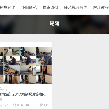
树屋轻调
怀旧影苑
樱束原创
绳艺视频分类
解压教程
尾随
.org
往情深】2017精制尺度定拍-变
君之“尾随者
要
月前
0
0
40
13.9