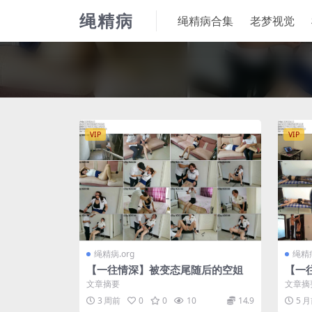
绳精病
绳精病合集
老梦视觉
VIP
VIP
绳精病.org
绳精病
【一往情深】被变态尾随后的空姐
【一
态郎
文章摘要
文章摘
3 周前
0
0
10
14.9
5 