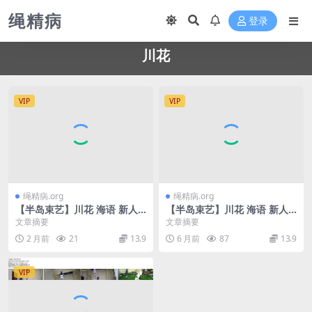
绳精病
登录
川花
VIP
VIP
绳精病.org
绳精病.org
【半岛束艺】川花 海语 新人
【半岛束艺】川花 海语 新人
最高礼遇：被半岛两巨头伺候
速成法跟海语搭戏
文章摘要
文章摘要
2 月前
21
13.9
6 月前
87
13.9
VIP