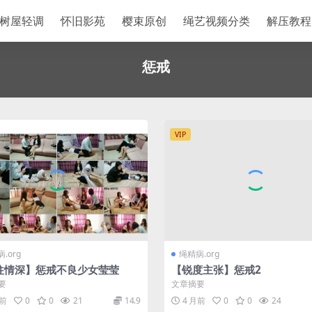
树屋轻调
怀旧影苑
樱束原创
绳艺视频分类
解压教程
惩戒
VIP
.org
绳精病.org
往情深】惩戒不良少女莹莹
【锐度主张】惩戒2
要
文章摘要
月前
0
0
21
14.9
4 月前
0
0
24