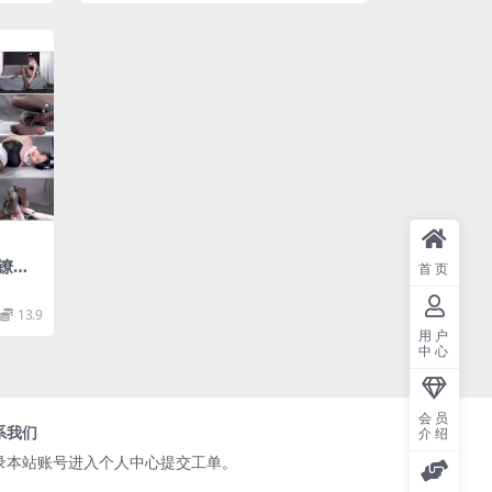
镣铐
首页
13.9
用户
中心
会员
系我们
介绍
录本站账号进入个人中心提交工单。