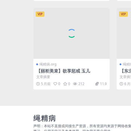
VIP
VIP
绳精病.org
绳精病
【丽柜美束】欲享惩戒 玉儿
【东
文章摘要
文章摘
5 月前
0
0
212
11.9
6 
绳精病
声明：本站不直接或间接生产资源，所有资源均来源于网络收