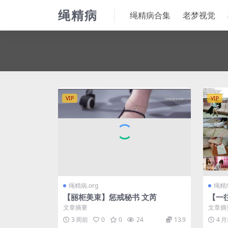
绳精病
绳精病合集
老梦视觉
VIP
VIP
绳精病.org
绳精病
【丽柜美束】惩戒秘书 文芮
【一
文章摘要
文章摘
3 周前
0
0
24
13.9
4 