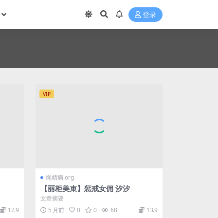
登录
VIP
绳精病.org
【丽柜美束】惩戒女佣 汐汐
文章摘要
12.9
5 月前
0
0
68
13.9