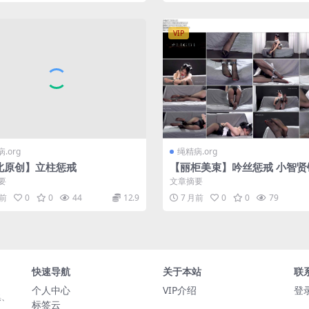
VIP
.org
绳精病.org
北原创】立柱惩戒
【丽柜美束】吟丝惩戒 小智贤
丝袜勒嘴
要
文章摘要
月前
0
0
44
12.9
7 月前
0
0
79
快速导航
关于本站
联
个人中心
VIP介绍
登
集、
标签云