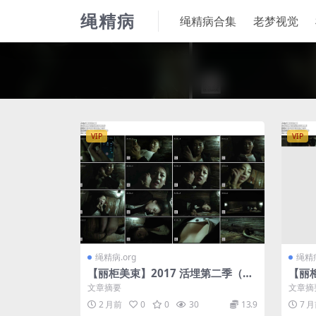
绳精病
绳精病合集
老梦视觉
VIP
VIP
绳精病.org
绳精病
【丽柜美束】2017 活埋第二季（原
【丽柜
版官方视频）
文（
文章摘要
文章摘
2 月前
0
0
30
13.9
7 