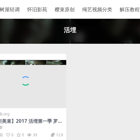
树屋轻调
怀旧影苑
樱束原创
绳艺视频分类
解压教程
活埋
.org
美束】2017 活埋第一季 罗雅
原版官方视频）
要
月前
0
0
39
12.9