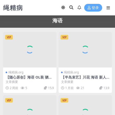
绳精病
登录
海语
VIP
VIP
绳精病.org
绳精病.org
【随心原创】海语 OL装 驷马
【半岛束艺】川花 海语 新人
脚趾固定 挠痒
最高礼遇：被半岛两巨头伺候
文章摘要
文章摘要
2 周前
5
15.9
1 月前
21
13.9
VIP
VIP