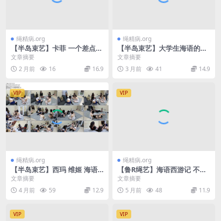
绳精病.org
绳精病.org
【半岛束艺】卡菲 一个差点把
【半岛束艺】大学生海语的期
海语掰弯的女人
末毛概考试
文章摘要
文章摘要
2 月前
16
16.9
3 月前
41
14.9
VIP
VIP
绳精病.org
绳精病.org
【半岛束艺】西玛 维姬 海语
【鲁R绳艺】海语西游记 不一
奎因 一场过程精彩结局惨烈的
样的水果拼盘 美女水果宴 好
文章摘要
文章摘要
扑克
看又好吃
4 月前
59
12.9
5 月前
48
11.9
VIP
VIP