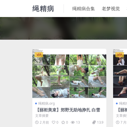
绳精病
绳精病合集
老梦视觉
VIP
VIP
绳精病.org
绳精病
【丽柜美束】郊野无助地挣扎 白雪
【丽
文章摘要
文章摘
2 月前
0
0
13
13.9
7 