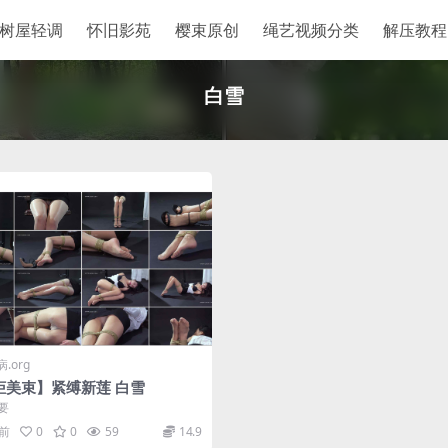
树屋轻调
怀旧影苑
樱束原创
绳艺视频分类
解压教程
白雪
.org
柜美束】紧缚新莲 白雪
要
月前
0
0
59
14.9