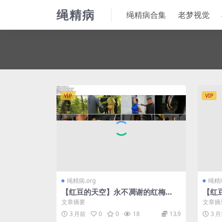
绳精病
绳精病合集
老梦视觉
VIP
VIP
绳精病.org
绳精病
【红豆的天空】永不凋谢的红梅
【红
（上）
文章摘要
文章摘
3 月前
0
0
18
13.9
3 