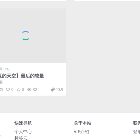
.org
豆的天空】最后的较量
要
月前
0
0
32
13.9
快速导航
关于本站
联
个人中心
VIP介绍
登
集、
标签云