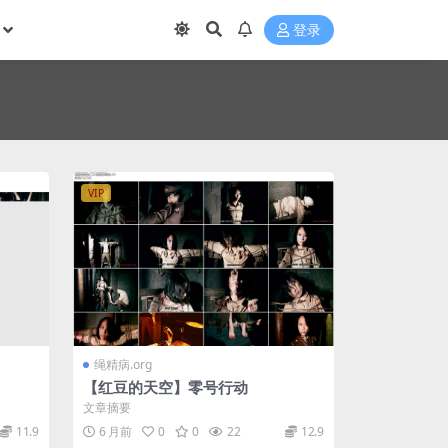
登录
VIP
绳精病.org
【红豆的天空】零号行动
文章摘要
11.9
6 月前
0
0
22
12.9