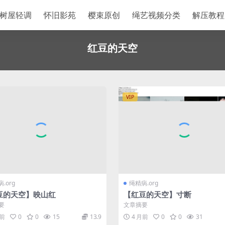
树屋轻调
怀旧影苑
樱束原创
绳艺视频分类
解压教程
红豆的天空
VIP
.org
绳精病.org
豆的天空】映山红
【红豆的天空】寸断
要
文章摘要
月前
0
0
15
13.9
4 月前
0
0
31