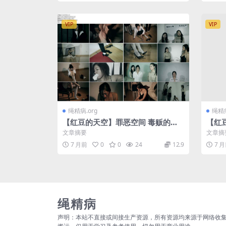
VIP
VIP
绳精病.org
绳精病
【红豆的天空】罪恶空间 毒贩的末
【红
日
文章摘要
文章摘
7 月前
0
0
24
12.9
7 
绳精病
声明：本站不直接或间接生产资源，所有资源均来源于网络收