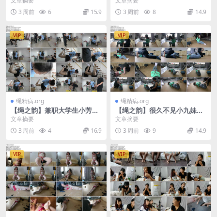
文章摘要
文章摘要
魅惑，差点走火的绳师，强制
口奖励，全方位极致蹂躏
3 周前
6
15.9
3 周前
8
14.9
口
VIP
VIP
绳精病.org
绳精病.org
【绳之韵】兼职大学生小芳五
【绳之韵】很久不见小九妹，
四装驷马悬吊，无可抗拒的“折
绿衫白袜牛仔裤，蛇缚、驷
文章摘要
文章摘要
磨”
马，强吻与亵玩，TK、SP、鞭
3 周前
4
16.9
3 周前
9
14.9
打
VIP
VIP