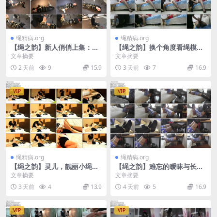
绳精病.org
绳精病.org
【绳之韵】新人俏俏上集：天
【绳之韵】换个角度看绳模小
生软妹子、小美妞堪称惊艳的
雨：分腿固定、长靴、网袜美
文章摘要
文章摘要
表现，直接上“全套”！妹子
腿玉足扭动，亵玩、电击…
2 天前
9
15.9
3 天前
7
16.9
事…
VIP
VIP
绳精病.org
绳精病.org
【绳之韵】灵儿，靓丽小绳奴
【绳之韵】难忘的暧昧与长腿
的捆绑之约下集镣铐驷马、绑
小妹！雯雯作品：惊艳黑丝大
文章摘要
文章摘要
脚丫、驷马放置，绳奴训练进
长腿、细高、青花小旗袍，股
3 天前
4
13.9
4 天前
5
16.9
行中
神…
VIP
VIP