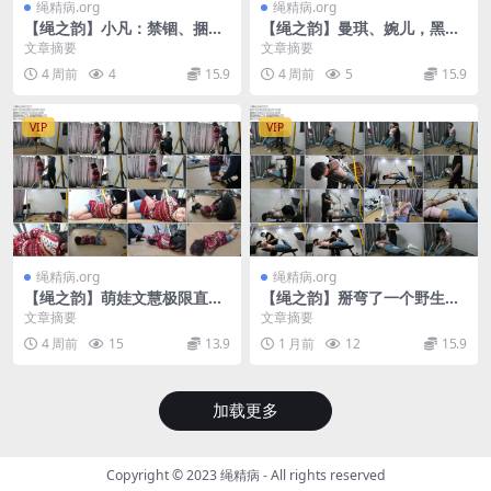
绳精病.org
绳精病.org
【绳之韵】小凡：禁锢、捆
【绳之韵】曼琪、婉儿，黑
虐，羞辱与强高的游戏，重口
丝、肉丝原味堵嘴训练，自己
文章摘要
文章摘要
蹂躏小肉奴
的袜子自己脱、自己塞到自己
4 周前
4
15.9
4 周前
5
15.9
的小…
VIP
VIP
绳精病.org
绳精病.org
【绳之韵】萌娃文慧极限直
【绳之韵】掰弯了一个野生小
臂、股绳驷马、口枷，无助挣
S，长腿女孩唐婉：白袜牛仔
文章摘要
文章摘要
扎，震动挠痒敏感度测试
长腿小蛮腰，极限半吊驷马
4 周前
15
13.9
1 月前
12
15.9
加载更多
Copyright © 2023
绳精病
- All rights reserved