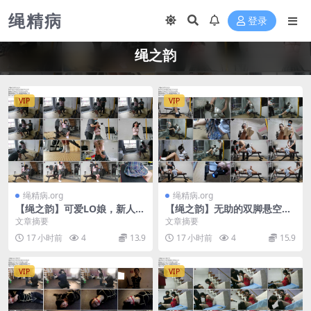
绳精病
登录
绳之韵
VIP
VIP
绳精病.org
绳精病.org
【绳之韵】可爱LO娘，新人娃
【绳之韵】无助的双脚悬空
娃：白袜、JK、双马尾，大号
吊、痛苦的挠痒和虐足，可恶
文章摘要
文章摘要
口球，痛苦的直臂
的猥琐皮鞭，有点脏的白船袜
17 小时前
4
13.9
17 小时前
4
15.9
VIP
VIP