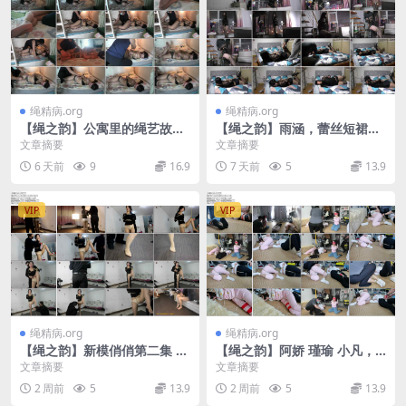
绳精病.org
绳精病.org
【绳之韵】公寓里的绳艺故事
【绳之韵】雨涵，蕾丝短裙，
第二部，蕾丝丁字裤、丝袜，
黑丝，直臂蛇 缚、勒股，固定
文章摘要
文章摘要
TT塞入，曼妙的胴体、投入的
器具、夜幕下的大玻璃窗放
6 天前
9
16.9
7 天前
5
13.9
游戏
置..
VIP
VIP
绳精病.org
绳精病.org
【绳之韵】新模俏俏第二集 不
【绳之韵】阿娇 瑾瑜 小凡，
堪承受之辱虐
三女捆绑，不同的绑法和封
文章摘要
文章摘要
堵，一样的蹂躏和折腾
2 周前
5
13.9
2 周前
5
13.9