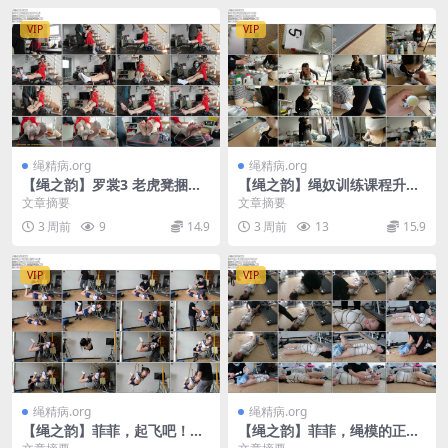
VIP
VIP
绳精病.org
绳精病.org
【绳之韵】罗裳3 老虎凳捆
【绳之韵】绳奴训练课程升级
绑，肉丝白袜、原味+口球，G
项目：数字与怪味的赌约、小
文章摘要
文章摘要
C下的滴蜡虐足，蜡油滴进脚
九妹犬奴爬行、叼运物品训
3 周前
9
14.9
3 周前
13
15.9
趾缝.
练，..
VIP
VIP
绳精病.org
绳精病.org
【绳之韵】菲菲，起飞吧！：
【绳之韵】菲菲，绳模的正确
勒发驷马悬吊，强高，极致的
健身方式4：努力健身后的重