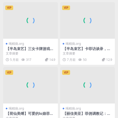
VIP
VIP
绳精病.org
绳精病.org
【半岛束艺】三女卡牌游戏，
【半岛束艺】卡菲访谈录，信
还能召唤神兽 卡菲 白鲸 海语
息量具大
文章摘要
文章摘要
5 月前
317
14.9
7 月前
50
12.9
VIP
VIP
绳精病.org
绳精病.org
【荷仙美缚】可爱的lo娘菲
【丽佳美亚】菲佣调教记：Ci
然，惨遭姐姐依依的毒手，被
ndy(项圈,镣铐,捆绑,鞭打,丝