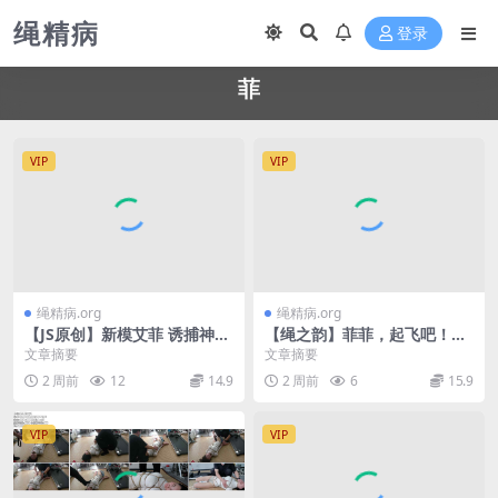
绳精病
登录
菲
VIP
VIP
绳精病.org
绳精病.org
【JS原创】新模艾菲 诱捕神奇
【绳之韵】菲菲，起飞吧！：
女侠
勒发驷马悬吊，强高，极致的
文章摘要
文章摘要
魅惑，差点走火的绳师，强制
2 周前
12
14.9
2 周前
6
15.9
口
VIP
VIP