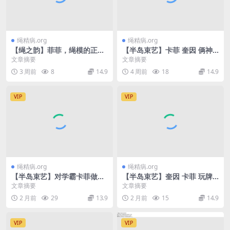
绳精病.org
绳精病.org
【绳之韵】菲菲，绳模的正确
【半岛束艺】卡菲 奎因 俩神
健身方式4：努力健身后的重
兽干废一个笼子
文章摘要
文章摘要
口奖励，全方位极致蹂躏
3 周前
8
14.9
4 周前
18
14.9
VIP
VIP
绳精病.org
绳精病.org
【半岛束艺】对学霸卡菲做知
【半岛束艺】奎因 卡菲 玩牌
识测验是错误的
一次干掉俩
文章摘要
文章摘要
2 月前
29
13.9
2 月前
15
14.9
VIP
VIP