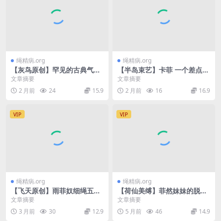
绳精病.org
绳精病.org
【灰鸟原创】罕见的古典气质
【半岛束艺】卡菲 一个差点把
美女李菲五四装五花捆绑毛巾
海语掰弯的女人
文章摘要
文章摘要
堵嘴金属脚镣
2 月前
24
15.9
2 月前
16
16.9
VIP
VIP
绳精病.org
绳精病.org
【飞天原创】雨菲奴细绳五花
【荷仙美缚】菲然妹妹的脱缚
紧缚加气堵嘴，,GG高吊，下
挑战 在黑暗中挣脱绳索
文章摘要
文章摘要
面疼痛难忍，不时地遭到鞭打
3 月前
30
12.9
5 月前
46
14.9