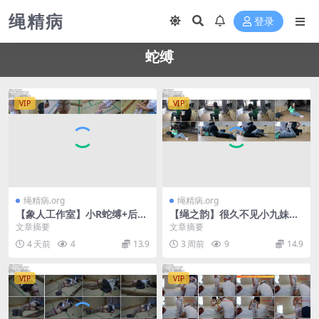
绳精病
登录
蛇缚
VIP
VIP
绳精病.org
绳精病.org
【象人工作室】小R蛇缚+后高
【绳之韵】很久不见小九妹，
手驷马静置，勒嘴，扯指
绿衫白袜牛仔裤，蛇缚、驷
文章摘要
文章摘要
马，强吻与亵玩，TK、SP、鞭
4 天前
4
13.9
3 周前
9
14.9
打
VIP
VIP