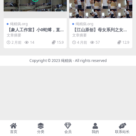
绳精病.org
绳精病.org
【象人工作室】小0蛇缚，直
【江山原创】母女系列之女儿
臂，全身紧缚
白丝白吊带，蛇缚+后手观音
文章摘要
文章摘要
紧缚+挠痒痒
2 月前
14
15.9
4 月前
57
12.9
Copyright © 2023
绳精病
- All rights reserved
首页
分类
会员
我的
联系站长