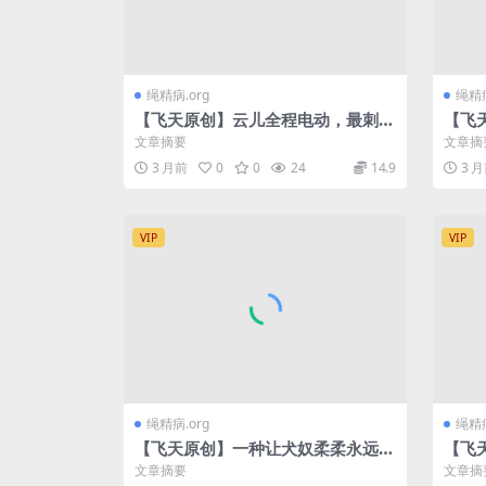
绳精病.org
绳精病
【飞天原创】云儿全程电动，最刺激
【飞
的大腿铐住，在股绳拍打下艰难跪立
堵下
文章摘要
文章摘
行走，累的爬下继…
后用
3 月前
0
0
24
14.9
3 
VIP
VIP
绳精病.org
绳精病
【飞天原创】一种让犬奴柔柔永远留
【飞
下YIN影一种K9禁锢方式，加上玩具
嘴、
文章摘要
文章摘