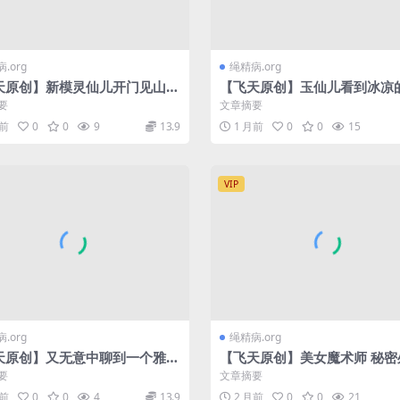
.org
绳精病.org
天原创】新模灵仙儿开门见山直
【飞天原创】玉仙儿看到冰凉
验五花,直臂,后手观音紧缚驷马
K9架，即想玩又害怕,最终经
要
文章摘要
惑
周前
0
0
9
13.9
1 月前
0
0
15
VIP
.org
绳精病.org
天原创】又无意中聊到一个雅儿
【飞天原创】美女魔术师 秘密
，此奴是一个耐打、耐绑的实质
逃脱
要
文章摘要
，对这种女奴…
月前
0
0
4
13.9
2 月前
0
0
21