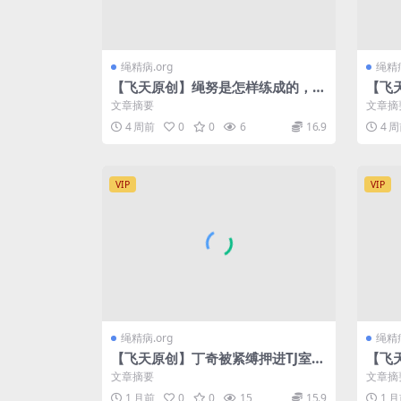
绳精病.org
绳精病
【飞天原创】绳努是怎样练成的，云
【飞
儿竟能悬空吊缚3个半小时之久
接体
文章摘要
文章摘
4 周前
0
0
6
16.9
4 
VIP
VIP
绳精病.org
绳精病
【飞天原创】丁奇被紧缚押进TJ室，
【飞
刑架TJ即将开始
新奴
文章摘要
文章摘
女奴
1 月前
0
0
15
15.9
1 