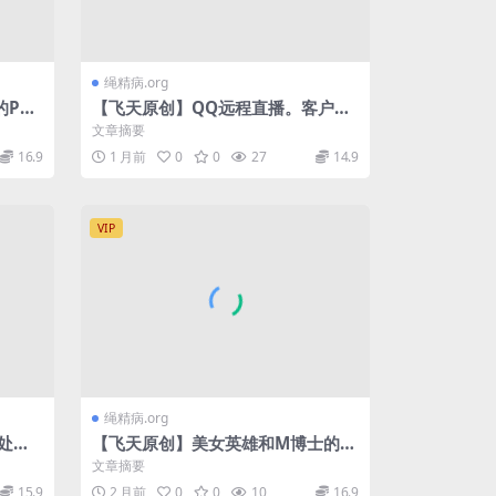
绳精病.org
的P机
【飞天原创】QQ远程直播。客户是
不起诱
个玩家高手，半小时把丁琪搞定、浑
文章摘要
身麻木、痛苦不堪、…
16.9
1 月前
0
0
27
14.9
VIP
绳精病.org
处决
【飞天原创】美女英雄和M博士的特
殊较量,美女最终被M博士制服
文章摘要
15.9
2 月前
0
0
10
16.9