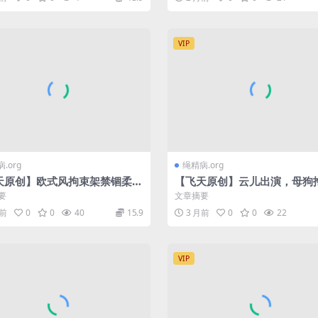
VIP
.org
绳精病.org
天原创】欧式风拘束架禁锢柔柔
【飞天原创】云儿出演，母狗
感觉很舒服，最后用玩具玩的g
强制ZCD、TD，拖车上又坐上
要
文章摘要
失禁
公斤重的严主，而且..
月前
0
0
40
15.9
3 月前
0
0
22
VIP