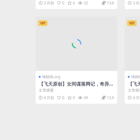
伺侯，爽的好似上…
气口
3 月前
0
0
32
13.9
3 
VIP
VIP
绳精病.org
绳精病
【飞天原创】女间谍落网记，奇异刑
【飞
架固定，用振动+电击+马桶审讯
全包
文章摘要
文章摘
法，最后全部招供
搞的她
4 月前
0
0
49
12.9
4 