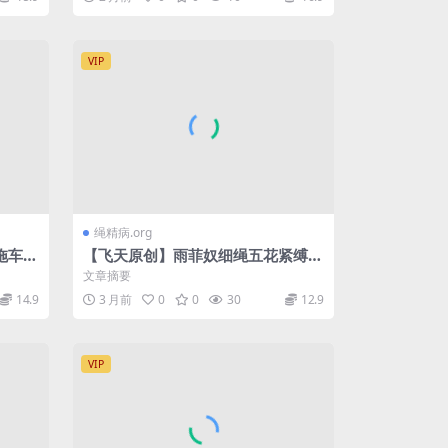
VIP
绳精病.org
拖车，
【飞天原创】雨菲奴细绳五花紧缚加
了80
气堵嘴，,GG高吊，下面疼痛难忍，
文章摘要
不时地遭到鞭打
14.9
3 月前
0
0
30
12.9
VIP