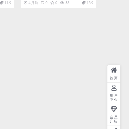
美收官,也把柔柔奴搞…
11.9
4 月前
0
0
58
13.9
首页
用户
中心
会员
介绍