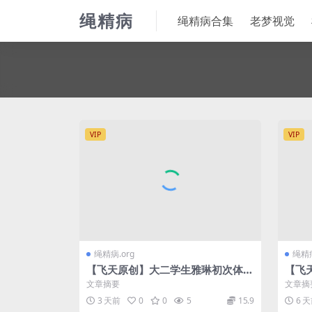
绳精病
绳精病合集
老梦视觉
VIP
VIP
绳精病.org
绳精病
【飞天原创】大二学生雅琳初次体验
【飞
驷马吊缚
锢，
文章摘要
文章摘
的不
3 天前
0
0
5
15.9
6 