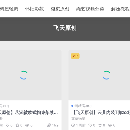
树屋轻调
怀旧影苑
樱束原创
绳艺视频分类
解压教程
飞天原创
VIP
.org
绳精病.org
天原创】艺涵被欧式拘束架禁
【飞天原创】云儿内装T弹zc
多重玩具轮番上阵，最后在高强
铐户外，众人围观，吓得跑到
要
文章摘要
断冲击下GC失禁…
林，不配合主子玩弄
天前
0
0
6
16.9
1 周前
0
0
6