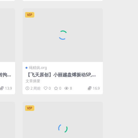
VIP
绳精病.org
转拘束
【飞天原创】小丽越盘缚振动SP,驷
，本来
马SH扭动，多珠g勾
文章摘要
13.9
2 周前
0
0
8
16.9
VIP