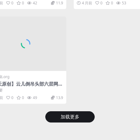
塞塞嘴
跪立、电击，棒棒…
月前
0
0
42
11.9
4 月前
0
0
53
.org
天原创】云儿倒吊头部六层网袜
国内第一人，加上小玩具伺候，
要
胸闷心慌，..
月前
0
0
49
13.9
加载更多