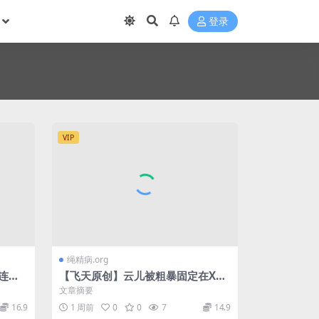
登录
VIP
绳精病.org
d连体
【飞天原创】云儿被粗暴固定在X刑
小树
架上，头发钉在木板上，动弹不得，
文章摘要
只能任人宰割
16.9
1 周前
0
0
7
14.9