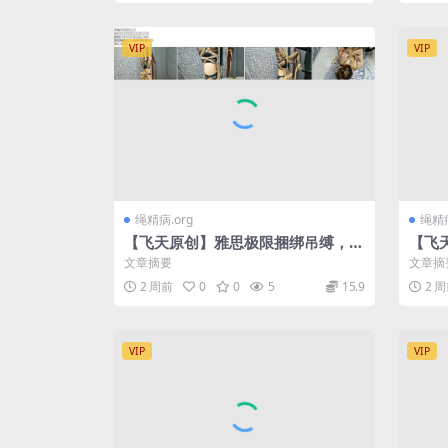
VIP
VIP
绳精病.org
绳精病
【飞天原创】雅思极限捆绑吊缚，一
【飞
挠一爽到底
接下
文章摘要
文章摘
2 周前
0
0
5
15.9
2 
VIP
VIP