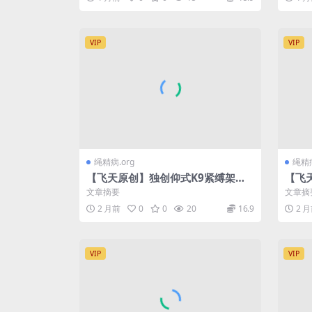
VIP
VIP
绳精病.org
绳精病
【飞天原创】独创仰式K9紧缚架，
【飞
丁琪被固定在上面，必须完成八项任
奴，
文章摘要
文章摘
务，因尺度过大，不..
c至
2 月前
0
0
20
16.9
2 
VIP
VIP