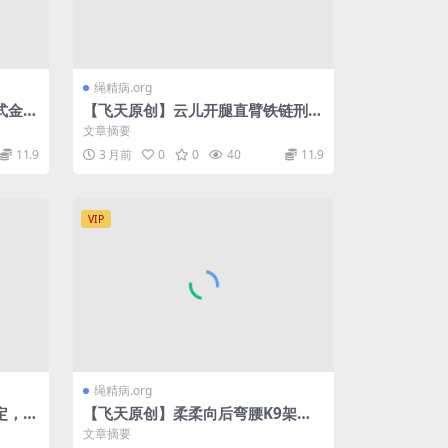
绳精病.org
式金属
【飞天原创】云儿开腿直臂铁链刑架
把犬奴
紧固,狂振，电动，出水结束
文章摘要
11.9
3 月前
0
0
40
11.9
VIP
绳精病.org
定，穿
【飞天原创】柔柔向后弯腰K9架紧
极限，
固,强行放置TJ，经两天紧张拍摄完
文章摘要