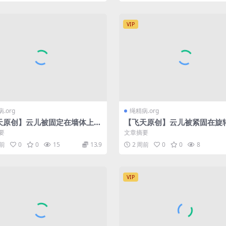
VIP
.org
绳精病.org
天原创】云儿被固定在墙体上，
【飞天原创】云儿被紧固在旋
来就可以随意折磨她了
架上，随后又被悬空吊在中间
要
文章摘要
坐在G栓上够难受…
周前
0
0
15
13.9
2 周前
0
0
8
VIP