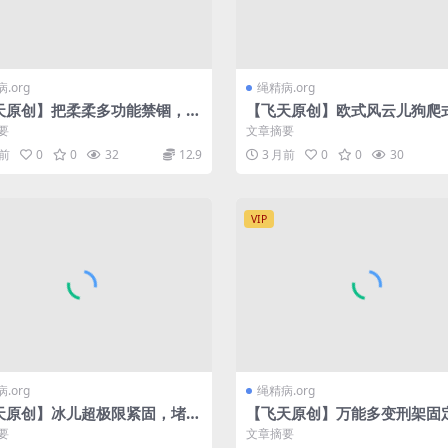
.org
绳精病.org
天原创】把柔柔多功能禁锢，上
【飞天原创】欧式风云儿狗爬
顶，这些玩法已满足不了她，随
固定，胶带封嘴，后有伺候，
要
文章摘要
铁球把头和手…
盖住，四周在用铁…
月前
0
0
32
12.9
3 月前
0
0
30
VIP
.org
绳精病.org
天原创】冰儿超极限紧固，堵
【飞天原创】万能多变刑架固
无情鞭打与电击、电动棒棒，充
刺，头发高吊，后手并肘后到
要
文章摘要